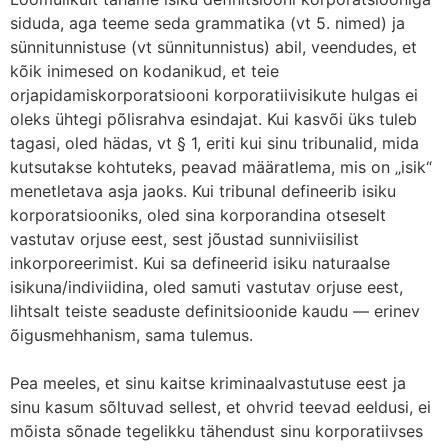
siduda, aga teeme seda grammatika (vt 5. nimed) ja
sünnitunnistuse (vt sünnitunnistus) abil, veendudes, et
kõik inimesed on kodanikud, et teie
orjapidamiskorporatsiooni korporatiivisikute hulgas ei
oleks ühtegi põlisrahva esindajat. Kui kasvõi üks tuleb
tagasi, oled hädas, vt § 1, eriti kui sinu tribunalid, mida
kutsutakse kohtuteks, peavad määratlema, mis on „isik“
menetletava asja jaoks. Kui tribunal defineerib isiku
korporatsiooniks, oled sina korporandina otseselt
vastutav orjuse eest, sest jõustad sunniviisilist
inkorporeerimist. Kui sa defineerid isiku naturaalse
isikuna/indiviidina, oled samuti vastutav orjuse eest,
lihtsalt teiste seaduste definitsioonide kaudu — erinev
õigusmehhanism, sama tulemus.
Pea meeles, et sinu kaitse kriminaalvastutuse eest ja
sinu kasum sõltuvad sellest, et ohvrid teevad eeldusi, ei
mõista sõnade tegelikku tähendust sinu korporatiivses