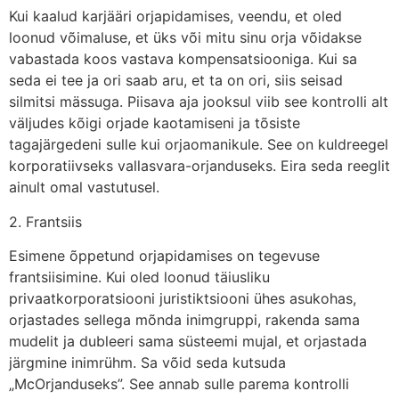
Kui kaalud karjääri orjapidamises, veendu, et oled
loonud võimaluse, et üks või mitu sinu orja võidakse
vabastada koos vastava kompensatsiooniga. Kui sa
seda ei tee ja ori saab aru, et ta on ori, siis seisad
silmitsi mässuga. Piisava aja jooksul viib see kontrolli alt
väljudes kõigi orjade kaotamiseni ja tõsiste
tagajärgedeni sulle kui orjaomanikule. See on kuldreegel
korporatiivseks vallasvara-orjanduseks. Eira seda reeglit
ainult omal vastutusel.
2. Frantsiis
Esimene õppetund orjapidamises on tegevuse
frantsiisimine. Kui oled loonud täiusliku
privaatkorporatsiooni juristiktsiooni ühes asukohas,
orjastades sellega mõnda inimgruppi, rakenda sama
mudelit ja dubleeri sama süsteemi mujal, et orjastada
järgmine inimrühm. Sa võid seda kutsuda
„McOrjanduseks”. See annab sulle parema kontrolli