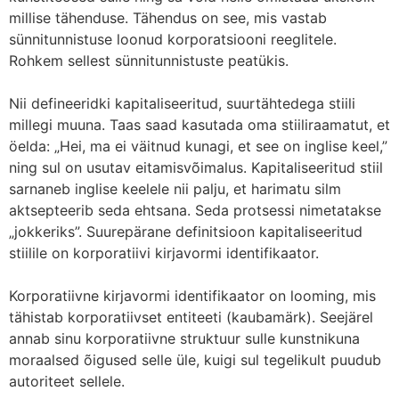
millise tähenduse. Tähendus on see, mis vastab
sünnitunnistuse loonud korporatsiooni reeglitele.
Rohkem sellest sünnitunnistuste peatükis.
Nii defineeridki kapitaliseeritud, suurtähtedega stiili
millegi muuna. Taas saad kasutada oma stiiliraamatut, et
öelda: „Hei, ma ei väitnud kunagi, et see on inglise keel,”
ning sul on usutav eitamisvõimalus. Kapitaliseeritud stiil
sarnaneb inglise keelele nii palju, et harimatu silm
aktsepteerib seda ehtsana. Seda protsessi nimetatakse
„jokkeriks”. Suurepärane definitsioon kapitaliseeritud
stiilile on korporatiivi kirjavormi identifikaator.
Korporatiivne kirjavormi identifikaator on looming, mis
tähistab korporatiivset entiteeti (kaubamärk). Seejärel
annab sinu korporatiivne struktuur sulle kunstnikuna
moraalsed õigused selle üle, kuigi sul tegelikult puudub
autoriteet sellele.