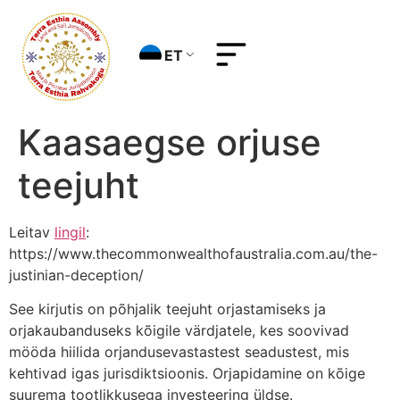
ET
Kaasaegse orjuse
teejuht
Leitav
lingil
:
https://www.thecommonwealthofaustralia.com.au/the-
justinian-deception/
See kirjutis on põhjalik teejuht orjastamiseks ja
orjakaubanduseks kõigile värdjatele, kes soovivad
mööda hiilida orjandusevastastest seadustest, mis
kehtivad igas jurisdiktsioonis. Orjapidamine on kõige
suurema tootlikkusega investeering üldse.