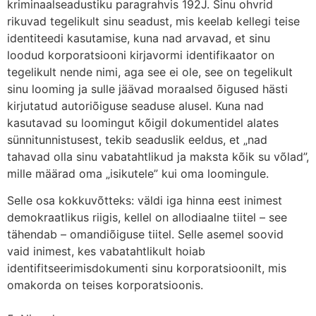
kriminaalseadustiku paragrahvis 192J. Sinu ohvrid
rikuvad tegelikult sinu seadust, mis keelab kellegi teise
identiteedi kasutamise, kuna nad arvavad, et sinu
loodud korporatsiooni kirjavormi identifikaator on
tegelikult nende nimi, aga see ei ole, see on tegelikult
sinu looming ja sulle jäävad moraalsed õigused hästi
kirjutatud autoriõiguse seaduse alusel. Kuna nad
kasutavad su loomingut kõigil dokumentidel alates
sünnitunnistusest, tekib seaduslik eeldus, et „nad
tahavad olla sinu vabatahtlikud ja maksta kõik su võlad”,
mille määrad oma „isikutele” kui oma loomingule.
Selle osa kokkuvõtteks: väldi iga hinna eest inimest
demokraatlikus riigis, kellel on allodiaalne tiitel – see
tähendab – omandiõiguse tiitel. Selle asemel soovid
vaid inimest, kes vabatahtlikult hoiab
identifitseerimisdokumenti sinu korporatsioonilt, mis
omakorda on teises korporatsioonis.