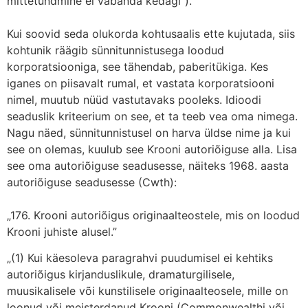
mittetundmine ei vabanda kedagi“).
Kui soovid seda olukorda kohtusaalis ette kujutada, siis
kohtunik räägib sünnitunnistusega loodud
korporatsiooniga, see tähendab, paberitükiga. Kes
iganes on piisavalt rumal, et vastata korporatsiooni
nimel, muutub nüüd vastutavaks pooleks. Idioodi
seaduslik kriteerium on see, et ta teeb vea oma nimega.
Nagu näed, sünnitunnistusel on harva üldse nime ja kui
see on olemas, kuulub see Krooni autoriõiguse alla. Lisa
see oma autoriõiguse seadusesse, näiteks 1968. aasta
autoriõiguse seadusesse (Cwth):
„176. Krooni autoriõigus originaalteostele, mis on loodud
Krooni juhiste alusel.”
„(1) Kui käesoleva paragrahvi puudumisel ei kehtiks
autoriõigus kirjanduslikule, dramaturgilisele,
muusikalisele või kunstilisele originaalteosele, mille on
loonud või meisterdanud Krooni (Commonwealthi või