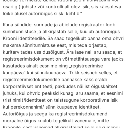
osariigi) juhiste või kontrolli all olev isik, siis käesoleva
lõike alusel autoriõigus siiski kehtib.”
Kuna sündide, surmade ja abielude registraator loob
sünnitunnistuse ja allkirjastab selle, kuulub autoriõigus
Krooni identiteedile. Sa saad tegelikult panna oma ohvri
maksma sünnitunnistuse eest, mis teda orjastab,
kuritarvitades usaldusõigust. Ära lase neil aru saada, et
registreerimisdokument on võtmetähtsusega vara jaoks,
kasutades ainult eesnime ning „registreerimise
kuupäeva” kui sünnikuupäeva. Trikk seisneb selles, et
registreerimisdokumendile pannakse kaks eraldi
korporatiivset entiteeti, pakkudes näilist õiguskaitset
juhuks, kui ohvrid peaksid kunagi aru saama, et eesnimi
(ristinimi)/identiteet on teistsugune korporatiivne isik
kui perekonnanimi/ sünnikuupäeva identiteet.
Autoriõigus ja seega ka registreerimisdokumendi
moraalne õigus kuulub tegelikult vanemale, mitte
Kroonile, sest vanemad allkirjastavad selle dokumendi.