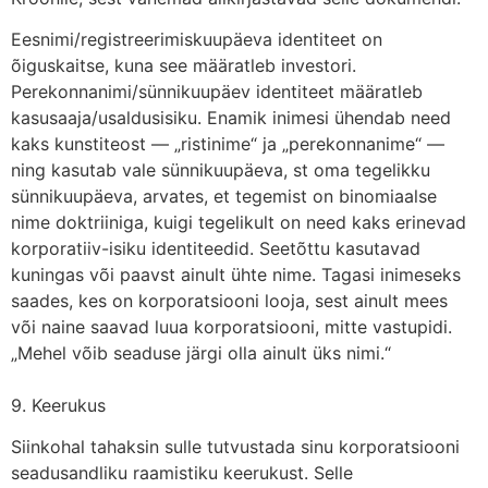
Eesnimi/registreerimiskuupäeva identiteet on
õiguskaitse, kuna see määratleb investori.
Perekonnanimi/sünnikuupäev identiteet määratleb
kasusaaja/usaldusisiku. Enamik inimesi ühendab need
kaks kunstiteost — „ristinime“ ja „perekonnanime“ —
ning kasutab vale sünnikuupäeva, st oma tegelikku
sünnikuupäeva, arvates, et tegemist on binomiaalse
nime doktriiniga, kuigi tegelikult on need kaks erinevad
korporatiiv-isiku identiteedid. Seetõttu kasutavad
kuningas või paavst ainult ühte nime. Tagasi inimeseks
saades, kes on korporatsiooni looja, sest ainult mees
või naine saavad luua korporatsiooni, mitte vastupidi.
„Mehel võib seaduse järgi olla ainult üks nimi.“
9. Keerukus
Siinkohal tahaksin sulle tutvustada sinu korporatsiooni
seadusandliku raamistiku keerukust. Selle