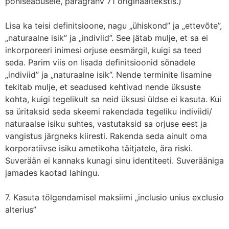
põhiseadusele, paragrahv 71 originaaltekstis.)
Lisa ka teisi definitsioone, nagu „ühiskond” ja „ettevõte”,
„naturaalne isik” ja „indiviid”. See jätab mulje, et sa ei
inkorporeeri inimesi orjuse eesmärgil, kuigi sa teed
seda. Parim viis on lisada definitsioonid sõnadele
„indiviid” ja „naturaalne isik”. Nende terminite lisamine
tekitab mulje, et seadused kehtivad nende üksuste
kohta, kuigi tegelikult sa neid üksusi üldse ei kasuta. Kui
sa üritaksid seda skeemi rakendada tegeliku indiviidi/
naturaalse isiku suhtes, vastutaksid sa orjuse eest ja
vangistus järgneks kiiresti. Rakenda seda ainult oma
korporatiivse isiku ametikoha täitjatele, ära riski.
Suverään ei kannaks kunagi sinu identiteeti. Suverääniga
jamades kaotad lahingu.
7. Kasuta tõlgendamisel maksiimi „inclusio unius exclusio
alterius”