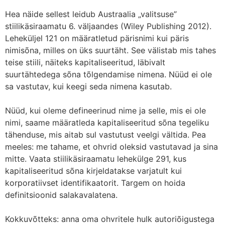
Hea näide sellest leidub Austraalia „valitsuse”
stiilikäsiraamatu 6. väljaandes (Wiley Publishing 2012).
Leheküljel 121 on määratletud pärisnimi kui päris
nimisõna, milles on üks suurtäht. See välistab mis tahes
teise stiili, näiteks kapitaliseeritud, läbivalt
suurtähtedega sõna tõlgendamise nimena. Nüüd ei ole
sa vastutav, kui keegi seda nimena kasutab.
Nüüd, kui oleme defineerinud nime ja selle, mis ei ole
nimi, saame määratleda kapitaliseeritud sõna tegeliku
tähenduse, mis aitab sul vastutust veelgi vältida. Pea
meeles: me tahame, et ohvrid oleksid vastutavad ja sina
mitte. Vaata stiilikäsiraamatu lehekülge 291, kus
kapitaliseeritud sõna kirjeldatakse varjatult kui
korporatiivset identifikaatorit. Targem on hoida
definitsioonid salakavalatena.
Kokkuvõtteks: anna oma ohvritele hulk autoriõigustega