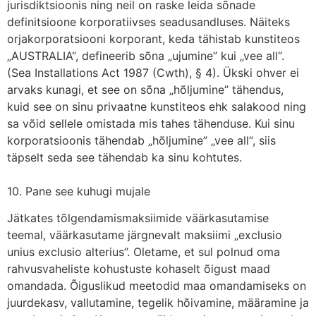
jurisdiktsioonis ning neil on raske leida sõnade
definitsioone korporatiivses seadusandluses. Näiteks
orjakorporatsiooni korporant, keda tähistab kunstiteos
„AUSTRALIA“, defineerib sõna „ujumine” kui „vee all“.
(Sea Installations Act 1987 (Cwth), § 4). Ükski ohver ei
arvaks kunagi, et see on sõna „hõljumine” tähendus,
kuid see on sinu privaatne kunstiteos ehk salakood ning
sa võid sellele omistada mis tahes tähenduse. Kui sinu
korporatsioonis tähendab „hõljumine” „vee all“, siis
täpselt seda see tähendab ka sinu kohtutes.
10. Pane see kuhugi mujale
Jätkates tõlgendamismaksiimide väärkasutamise
teemal, väärkasutame järgnevalt maksiimi „exclusio
unius exclusio alterius”. Oletame, et sul polnud oma
rahvusvaheliste kohustuste kohaselt õigust maad
omandada. Õiguslikud meetodid maa omandamiseks on
juurdekasv, vallutamine, tegelik hõivamine, määramine ja