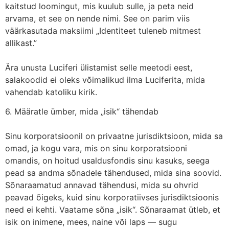
kaitstud loomingut, mis kuulub sulle, ja peta neid
arvama, et see on nende nimi. See on parim viis
väärkasutada maksiimi „Identiteet tuleneb mitmest
allikast.”
Ära unusta Luciferi ülistamist selle meetodi eest,
salakoodid ei oleks võimalikud ilma Luciferita, mida
vahendab katoliku kirik.
6. Määratle ümber, mida „isik“ tähendab
Sinu korporatsioonil on privaatne jurisdiktsioon, mida sa
omad, ja kogu vara, mis on sinu korporatsiooni
omandis, on hoitud usaldusfondis sinu kasuks, seega
pead sa andma sõnadele tähendused, mida sina soovid.
Sõnaraamatud annavad tähendusi, mida su ohvrid
peavad õigeks, kuid sinu korporatiivses jurisdiktsioonis
need ei kehti. Vaatame sõna „isik“. Sõnaraamat ütleb, et
isik on inimene, mees, naine või laps — sugu