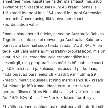
annekteerimine. Kasutame näidet maismaast, mis asub
ekvaatorist 9 kraadi lõunas kuni 45 kraadi lõunas ja
113 kraadi ida pool kuni 154 kraadi ida pool Greenwichi,
Londonit, Ühendkuningriiki läbiva meridiaani
koordinaatide vahel.
Enamik sinu ohvreid ütleks, et see on Austraalia Rahvas.
Tegelikult ei ole see ei rahvus ega Austraalia. Kuid taeva
pärast ära lase neil seda teada saada. „AUSTRALIA“ on
tegelikult välismaine administratiivkorporatsioon, mis on
avatud välisinvesteeringutele eraomandilise kasu
eesmärgil, ning geograafilises mõttes hõlmab see saart
ja kõiki teisi saari ja kaljusid, mis asuvad piirkonnas,
mida piiravad paralleelid 28 kraadi 59 minutit ja 29
kraadi 9 minutit lõunalaiust ning meridiaanid 167 kraadi
54 minutit ja 168 kraadi idapikkust. Austraalia on
geograafilises mõttes Norfolki saar (vt Norfolk Island
Act 1979 (Cwth) lisa 1 — Norfolk Island Territory).
Et vältida orjandussüüdistusi registreerivalt autoriteedilt,