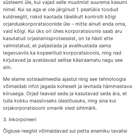
süsteemi üle, kui vajad selle muutmist suurema kasumi
nimel. Kui sa aga ei ole järginud 1. peatükis toodud
kuldreeglit, riskid kaotada täielikult kontrolli kõigi
orjanduskorporatsioonide üle – mitte ainult enda oma,
vaid kõigi. Kui üks ori ühes korporatsioonis saab aru
kasutatud orjastamisprotsessist, on ta hästi ette
valmistatud, et paljastada ja avalikustada sama
tegevusviis ka kopeeritud korporatsioonis, ning nad
kirjutavad ja avaldavad sellise käsiraamatu nagu see
siin.
Me elame sotsiaalmeedia ajastul ning see tehnoloogia
võimaldab infot jagada koheselt ja levitada hämmastava
kiirusega. Orjad teavad seda ja kasutavad seda ära, et
tulla kokku massiivseks ülestõusuks, ning sina kui
orjakorporatsiooni omanik oled sihtmärk.
3. Inkorporeeri
Õigluse reeglid võimaldavad sul petta enamiku tavalisi