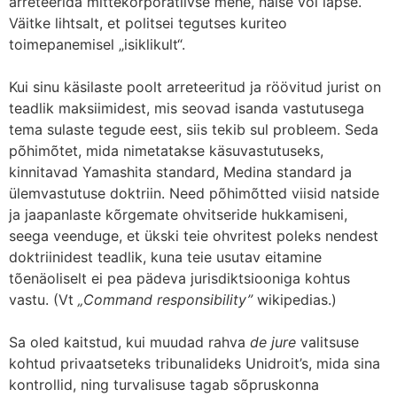
arreteerida mittekorporatiivse mehe, naise või lapse.
Väitke lihtsalt, et politsei tegutses kuriteo
toimepanemisel „isiklikult“.
Kui sinu käsilaste poolt arreteeritud ja röövitud jurist on
teadlik maksiimidest, mis seovad isanda vastutusega
tema sulaste tegude eest, siis tekib sul probleem. Seda
põhimõtet, mida nimetatakse käsuvastutuseks,
kinnitavad Yamashita standard, Medina standard ja
ülemvastutuse doktriin. Need põhimõtted viisid natside
ja jaapanlaste kõrgemate ohvitseride hukkamiseni,
seega veenduge, et ükski teie ohvritest poleks nendest
doktriinidest teadlik, kuna teie usutav eitamine
tõenäoliselt ei pea pädeva jurisdiktsiooniga kohtus
vastu. (Vt
„Command responsibility”
wikipedias.)
Sa oled kaitstud, kui muudad rahva
de jure
valitsuse
kohtud privaatseteks tribunalideks Unidroit’s, mida sina
kontrollid, ning turvalisuse tagab sõpruskonna