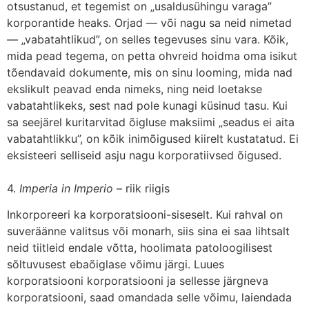
otsustanud, et tegemist on „usaldusühingu varaga”
korporantide heaks. Orjad — või nagu sa neid nimetad
— „vabatahtlikud”, on selles tegevuses sinu vara. Kõik,
mida pead tegema, on petta ohvreid hoidma oma isikut
tõendavaid dokumente, mis on sinu looming, mida nad
ekslikult peavad enda nimeks, ning neid loetakse
vabatahtlikeks, sest nad pole kunagi küsinud tasu. Kui
sa seejärel kuritarvitad õigluse maksiimi „seadus ei aita
vabatahtlikku”, on kõik inimõigused kiirelt kustatatud. Ei
eksisteeri selliseid asju nagu korporatiivsed õigused.
4.
Imperia in Imperio
– riik riigis
Inkorporeeri ka korporatsiooni-siseselt. Kui rahval on
suveräänne valitsus või monarh, siis sina ei saa lihtsalt
neid tiitleid endale võtta, hoolimata patoloogilisest
sõltuvusest ebaõiglase võimu järgi. Luues
korporatsiooni korporatsiooni ja sellesse järgneva
korporatsiooni, saad omandada selle võimu, laiendada