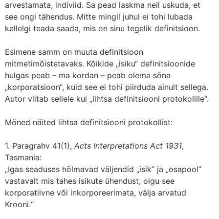
arvestamata, indiviid. Sa pead laskma neil uskuda, et
see ongi tähendus. Mitte mingil juhul ei tohi lubada
kellelgi teada saada, mis on sinu tegelik definitsioon.
Esimene samm on muuta definitsioon
mitmetimõistetavaks. Kõikide „isiku“ definitsioonide
hulgas peab – ma kordan – peab olema sõna
„korporatsioon“, kuid see ei tohi piirduda ainult sellega.
Autor viitab sellele kui „lihtsa definitsiooni protokollile“.
Mõned näited lihtsa definitsiooni protokollist:
1. Paragrahv 41(1),
Acts Interpretations Act 1931
,
Tasmania:
„Igas seaduses hõlmavad väljendid „isik” ja „osapool”
vastavalt mis tahes isikute ühendust, olgu see
korporatiivne või inkorporeerimata, välja arvatud
Krooni.“