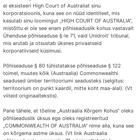
ei eksisteeri High Court of Australiat sinu
korporatsioonis, kuna see on nüüd identiteet, mis
kasutab sinu loomingut „HIGH COURT OF AUSTRALIA“,
mistõttu ei ole see enam põhiseaduslik kohus vastavalt
Ühenduse põhiseaduse §-le 71, vaid Unidroit’ tribunal,
mis arutab ja otsustab üksnes privaatseid
korporatiivseid küsimusi.
Põhiseaduse § 80 tühistatakse põhiseaduse § 122
toimel, muutes kõik (Austraalia) Commonwealthi
seadused ümber territooriumi seadusteks (selgitus:
territoorium on punkt kaardil, mitte koht maa-alal). (Vt
viiteid originaaltekstis).
Pane tähele, et tõeline „Austraalia Kõrgem Kohus“ oleks
põhiseaduslik üksus ega oleks registreeritud
„COMMONWEALTH OF AUSTRALIA“ nime alla, kuna see
on kõrgema astme üksus. (Vt link Austraalia