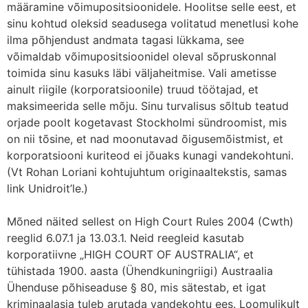
määramine võimupositsioonidele. Hoolitse selle eest, et
sinu kohtud oleksid seadusega volitatud menetlusi kohe
ilma põhjendust andmata tagasi lükkama, see
võimaldab võimupositsioonidel oleval sõpruskonnal
toimida sinu kasuks läbi väljaheitmise. Vali ametisse
ainult riigile (korporatsioonile) truud töötajad, et
maksimeerida selle mõju. Sinu turvalisus sõltub teatud
orjade poolt kogetavast Stockholmi sündroomist, mis
on nii tõsine, et nad moonutavad õigusemõistmist, et
korporatsiooni kuriteod ei jõuaks kunagi vandekohtuni.
(Vt Rohan Loriani kohtujuhtum originaaltekstis, samas
link Unidroit’le.)
Mõned näited sellest on High Court Rules 2004 (Cwth)
reeglid 6.07.1 ja 13.03.1. Neid reegleid kasutab
korporatiivne „HIGH COURT OF AUSTRALIA“, et
tühistada 1900. aasta (Ühendkuningriigi) Austraalia
Ühenduse põhiseaduse § 80, mis sätestab, et igat
kriminaalasja tuleb arutada vandekohtu ees. Loomulikult