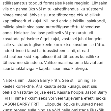
stiiliraamatus toodud formaalse keele reegleid. Lihtsaim
viis on panna üks või mitu kahetähendusliku süsteemi
nimeelementi läbivalt suurte tähtedega ehk täielikult
kapitaliseeritud kujul. Nii lood endale isikliku salakoodi,
millele ainult sina saad autoriõiguse tõttu tähenduse
anda. Hoiatus: ära lase politseil või prokuratuuril
kasutada pärisnime õigel kujul, vastasel juhul langeks
sulle vastutus inglise keele korrektse kasutamise tõttu.
Indoktrineeri lapsi haridussüsteemis nii, et nad
aktsepteeriksid kapitaliseeritud tähtedes kunstlikke
tähevorme sõnadena. Valitse maailma oma klaviatuuri
suurtäheklahviga – kapitaliseerimise klahviga.
Näiteks nimi: Jason Barry Frith. See stiil on inglise
keeles korrektne. Ära kasuta seda kunagi, sest siis
oleksid vastutav orjuse eest. Kasuta hoopis Jason Barry
FRITH nime rikkumiseks või veel tugevama efekti jaoks
JASON BARRY FRITH. Lõppude lõpuks kuuluvad need
kunstiteosed sulle ning sa võid neile omistada ükskõik