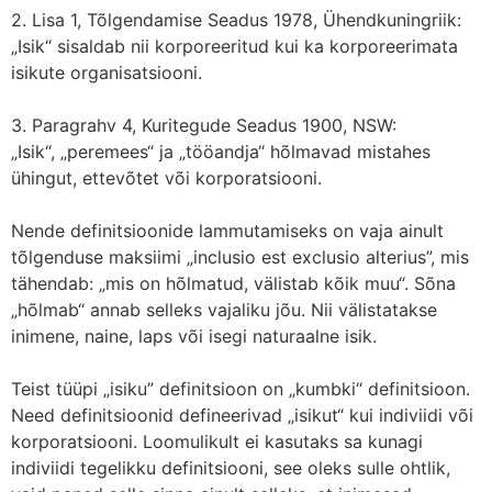
2. Lisa 1, Tõlgendamise Seadus 1978, Ühendkuningriik:
„Isik“ sisaldab nii korporeeritud kui ka korporeerimata
isikute organisatsiooni.
3. Paragrahv 4, Kuritegude Seadus 1900, NSW:
„Isik“, „peremees“ ja „tööandja“ hõlmavad mistahes
ühingut, ettevõtet või korporatsiooni.
Nende definitsioonide lammutamiseks on vaja ainult
tõlgenduse maksiimi „inclusio est exclusio alterius”, mis
tähendab: „mis on hõlmatud, välistab kõik muu“. Sõna
„hõlmab“ annab selleks vajaliku jõu. Nii välistatakse
inimene, naine, laps või isegi naturaalne isik.
Teist tüüpi „isiku” definitsioon on „kumbki“ definitsioon.
Need definitsioonid defineerivad „isikut“ kui indiviidi või
korporatsiooni. Loomulikult ei kasutaks sa kunagi
indiviidi tegelikku definitsiooni, see oleks sulle ohtlik,