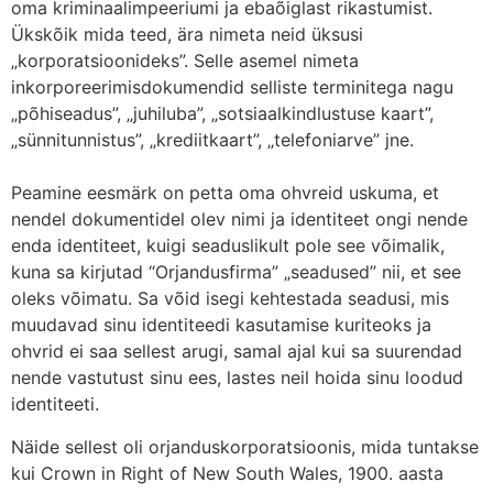
oma kriminaalimpeeriumi ja ebaõiglast rikastumist.
Ükskõik mida teed, ära nimeta neid üksusi
„korporatsioonideks”. Selle asemel nimeta
inkorporeerimisdokumendid selliste terminitega nagu
„põhiseadus”, „juhiluba”, „sotsiaalkindlustuse kaart”,
„sünnitunnistus”, „krediitkaart”, „telefoniarve” jne.
Peamine eesmärk on petta oma ohvreid uskuma, et
nendel dokumentidel olev nimi ja identiteet ongi nende
enda identiteet, kuigi seaduslikult pole see võimalik,
kuna sa kirjutad “Orjandusfirma” „seadused” nii, et see
oleks võimatu. Sa võid isegi kehtestada seadusi, mis
muudavad sinu identiteedi kasutamise kuriteoks ja
ohvrid ei saa sellest arugi, samal ajal kui sa suurendad
nende vastutust sinu ees, lastes neil hoida sinu loodud
identiteeti.
Näide sellest oli orjanduskorporatsioonis, mida tuntakse
kui Crown in Right of New South Wales, 1900. aasta