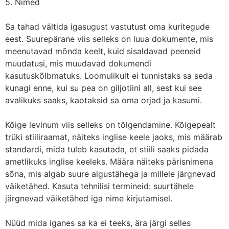
5. Nimed
Sa tahad vältida igasugust vastutust oma kuritegude
eest. Suurepärane viis selleks on luua dokumente, mis
meenutavad mõnda keelt, kuid sisaldavad peeneid
muudatusi, mis muudavad dokumendi
kasutuskõlbmatuks. Loomulikult ei tunnistaks sa seda
kunagi enne, kui su pea on giljotiini all, sest kui see
avalikuks saaks, kaotaksid sa oma orjad ja kasumi.
Kõige levinum viis selleks on tõlgendamine. Kõigepealt
trüki stiiliraamat, näiteks inglise keele jaoks, mis määrab
standardi, mida tuleb kasutada, et stiili saaks pidada
ametlikuks inglise keeleks. Määra näiteks pärisnimena
sõna, mis algab suure algustähega ja millele järgnevad
väiketähed. Kasuta tehnilisi termineid: suurtähele
järgnevad väiketähed iga nime kirjutamisel.
Nüüd mida iganes sa ka ei teeks, ära järgi selles