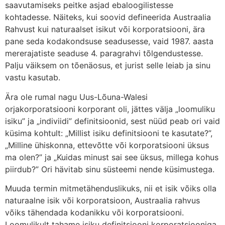
saavutamiseks peitke asjad ebaloogilistesse
kohtadesse. Näiteks, kui soovid defineerida Austraalia
Rahvust kui naturaalset isikut või korporatsiooni, ära
pane seda kodakondsuse seadusesse, vaid 1987. aasta
mererajatiste seaduse 4. paragrahvi tõlgendustesse.
Palju väiksem on tõenäosus, et jurist selle leiab ja sinu
vastu kasutab.
Ära ole rumal nagu Uus-Lõuna-Walesi
orjakorporatsiooni korporant oli, jättes välja „loomuliku
isiku” ja „indiviidi” definitsioonid, sest nüüd peab ori vaid
küsima kohtult: „Millist isiku definitsiooni te kasutate?”,
„Milline ühiskonna, ettevõtte või korporatsiooni üksus
ma olen?” ja „Kuidas minust sai see üksus, millega kohus
piirdub?” Ori hävitab sinu süsteemi nende küsimustega.
Muuda termin mitmetähenduslikuks, nii et isik võiks olla
naturaalne isik või korporatsioon, Austraalia rahvus
võiks tähendada kodanikku või korporatsiooni.
Loomulikult tahame isiku definitsiooni korporatsiooniga