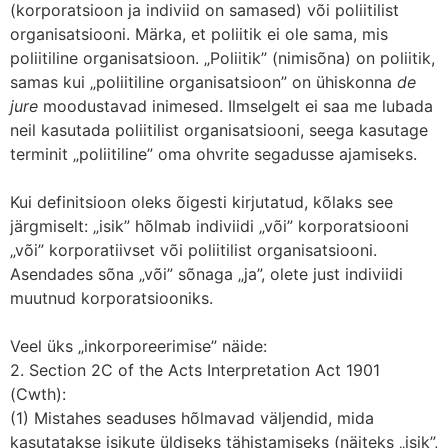
(korporatsioon ja indiviid on samased) või poliitilist
organisatsiooni. Märka, et poliitik ei ole sama, mis
poliitiline organisatsioon. „Poliitik” (nimisõna) on poliitik,
samas kui „poliitiline organisatsioon” on ühiskonna
de
jure
moodustavad inimesed. Ilmselgelt ei saa me lubada
neil kasutada poliitilist organisatsiooni, seega kasutage
terminit „poliitiline” oma ohvrite segadusse ajamiseks.
Kui definitsioon oleks õigesti kirjutatud, kõlaks see
järgmiselt: „isik” hõlmab indiviidi „või” korporatsiooni
„või” korporatiivset või poliitilist organisatsiooni.
Asendades sõna „või” sõnaga „ja”, olete just indiviidi
muutnud korporatsiooniks.
Veel üks „inkorporeerimise” näide:
2. Section 2C of the Acts Interpretation Act 1901
(Cwth):
(1) Mistahes seaduses hõlmavad väljendid, mida
kasutatakse isikute üldiseks tähistamiseks (näiteks „isik”,