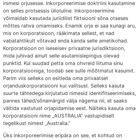
inimesi orjusesse. Inkorporeerimise doktriini kasutamine
on selles protsessis ülioluline. Inkorporeerimine
võimaldab kasutada juriidilist fiktsiooni sõna otseses
mõttes rahva omamiseks. Enamik orje ei saa kunagi aru,
mis on korporatsioon, rääkimata sellest, et nad
vabatahtlikult võtavad enda kanda selle ametikohad.
Korporatsioon on iseseisev privaatne jurisdiktsioon,
mida juhivad ainult selle asutamislepingus olevad
punktid. Kui suudad petta oma ohvreid liituma sinu
korporatsiooniga, toodab see sulle mõõtmatut kasumit.
Parim viis selleks on esitleda oma privaatset
orjanduskorporatsiooni kui valitsust. Selleks kasuta
suurte tähtedega kirjutatud nimesid identifitseerimiseks,
pannes tähed/sõnamärgid välja nägema nii, et saaks
vältida vastutust orjapidamise eest. Näiteks kasuta oma
korporatsiooni nime „AUSTRALIA” vastupidiselt
tegelikust nimest „Australia.”
Üks inkorporeerimise eripära on see, et kohtud on