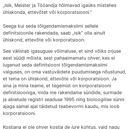
„Isik, Meister ja Tööandja hõlmavad igaüks mistahes
ühiskonda, ettevõtet või korporatsiooni.”
Seega kui seda tõlgendamismaksiimi sellele
definitsioonile rakendada, saab „isik” olla ainult
ühiskond, ettevõte või korporatsioon.
See välistab igasuguse võimaluse, et sind võiks orjuse
eest süüdi mõista, sest pahaaimamatu ohver, kes ei
lugenud seda definitsiooni tõlgendamismaksiimi
valguses, on oma vastuväidete puudumisega nõustunud,
et tema on ühiskond, ettevõte või korporatsioon. Ja
sina ja mina teame, et tegemist on korporatsiooni
definitsiooniga, mida me rakendame sündide, surmade
ja abielude registri seaduse 1995 ning bioloogilise sünni
ajaga samal ajal täidetud teabevormi kaudu, mis loob
korporatsiooni.
Kostjana ei ole ohver kostja
de iure
kohtus, vaid nagu