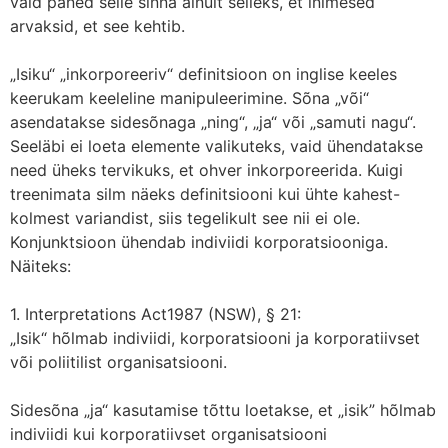
vaid paned selle sinna ainult selleks, et inimesed
arvaksid, et see kehtib.
„Isiku“ „inkorporeeriv“ definitsioon on inglise keeles
keerukam keeleline manipuleerimine. Sõna „või“
asendatakse sidesõnaga „ning“, „ja“ või „samuti nagu“.
Seeläbi ei loeta elemente valikuteks, vaid ühendatakse
need üheks tervikuks, et ohver inkorporeerida. Kuigi
treenimata silm näeks definitsiooni kui ühte kahest-
kolmest variandist, siis tegelikult see nii ei ole.
Konjunktsioon ühendab indiviidi korporatsiooniga.
Näiteks:
1. Interpretations Act1987 (NSW), § 21:
„Isik“ hõlmab indiviidi, korporatsiooni ja korporatiivset
või poliitilist organisatsiooni.
Sidesõna „ja“ kasutamise tõttu loetakse, et „isik” hõlmab
indiviidi kui korporatiivset organisatsiooni