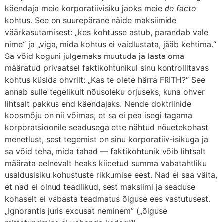
käendaja meie korporatiivisiku jaoks meie
de facto
kohtus. See on suurepärane näide maksiimide
väärkasutamisest: „kes kohtusse astub, parandab vale
nime“ ja „viga, mida kohtus ei vaidlustata, jääb kehtima.“
Sa võid koguni julgemaks muutuda ja lasta oma
määratud privaatsel faktikohtunikul sinu kontrollitavas
kohtus küsida ohvrilt: „Kas te olete härra FRITH?“ See
annab sulle tegelikult nõusoleku orjuseks, kuna ohver
lihtsalt pakkus end käendajaks. Nende doktriinide
koosmõju on nii võimas, et sa ei pea isegi tagama
korporatsioonile seadusega ette nähtud nõuetekohast
menetlust, sest tegemist on sinu korporatiiv-isikuga ja
sa võid teha, mida tahad — faktikohtunik võib lihtsalt
määrata eelnevalt heaks kiidetud summa vabatahtliku
usaldusisiku kohustuste rikkumise eest. Nad ei saa väita,
et nad ei olnud teadlikud, sest maksiimi ja seaduse
kohaselt ei vabasta teadmatus õiguse ees vastutusest.
„Ignorantis juris excusat neminem” („õiguse