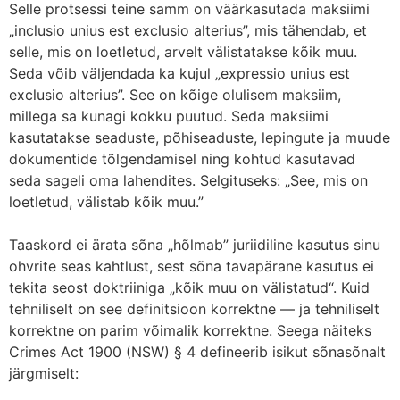
Selle protsessi teine samm on väärkasutada maksiimi
„inclusio unius est exclusio alterius”, mis tähendab, et
selle, mis on loetletud, arvelt välistatakse kõik muu.
Seda võib väljendada ka kujul „expressio unius est
exclusio alterius”. See on kõige olulisem maksiim,
millega sa kunagi kokku puutud. Seda maksiimi
kasutatakse seaduste, põhiseaduste, lepingute ja muude
dokumentide tõlgendamisel ning kohtud kasutavad
seda sageli oma lahendites. Selgituseks: „See, mis on
loetletud, välistab kõik muu.”
Taaskord ei ärata sõna „hõlmab” juriidiline kasutus sinu
ohvrite seas kahtlust, sest sõna tavapärane kasutus ei
tekita seost doktriiniga „kõik muu on välistatud“. Kuid
tehniliselt on see definitsioon korrektne — ja tehniliselt
korrektne on parim võimalik korrektne. Seega näiteks
Crimes Act 1900 (NSW) § 4 defineerib isikut sõnasõnalt
järgmiselt: