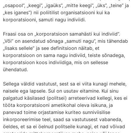
„osapool”, „keegi”, „igaüks”, „mitte keegi”, „üks”, „teine” ja
„kes iganes”) nii poliitilist organisatsiooni kui ka
korporatsiooni, samuti nagu indiviidi.
Fraasi osa on „korporatsioon samahästi kui indiviid”.
„Või” on asendatud sõnaga „samuti nagu”, mis tähendab
„lisaks sellele” ja see definitsioon näitab, et
korporatsioon on sama nagu indiviid, teiste sõnadega,
korporatsioon koos indiviidiga, mis on sellesse
ühendatud.
Sellega väldid vastutust, sest sa ei viita kunagi mehele,
naisele ega lapsele. Sul on usutav eitamine. Kui sinu
palgatud käsilased (politsei) arreteerivad kellegi, kes ei
tööta korporatsiooni ametikohal oleva isikuna, ja
panevad toime orjastamise kuriteo sunniviisilise
inkorporeerimise teel, saad sa vastutusest vabaneda,
öeldes, et sa ei öelnud politseile kunagi, et nad võivad