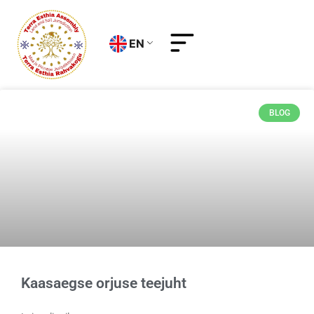
EN
BLOG
Kaasaegse orjuse teejuht