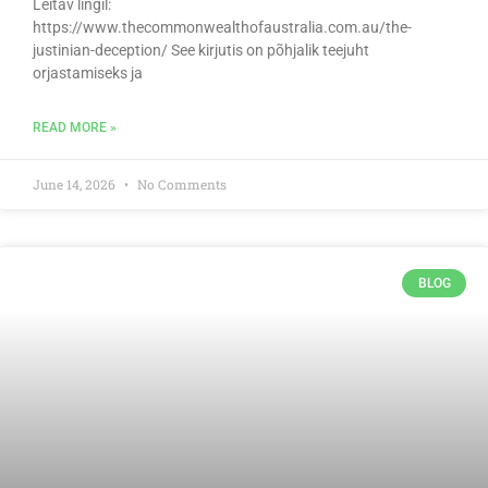
Leitav lingil:
https://www.thecommonwealthofaustralia.com.au/the-
justinian-deception/ See kirjutis on põhjalik teejuht
orjastamiseks ja
READ MORE »
June 14, 2026
No Comments
BLOG